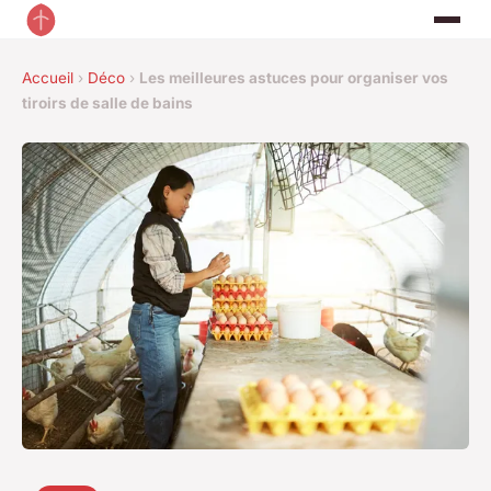
Accueil
›
Déco
›
Les meilleures astuces pour organiser vos
tiroirs de salle de bains