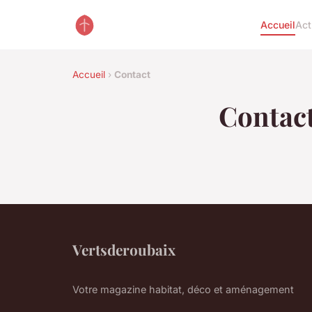
Accueil
Act
Accueil
›
Contact
Contac
Vertsderoubaix
Votre magazine habitat, déco et aménagement