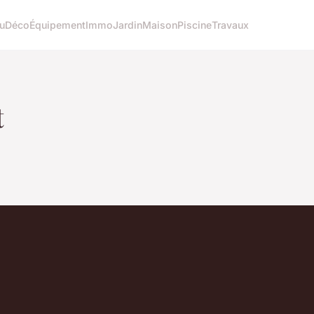
u
Déco
Équipement
Immo
Jardin
Maison
Piscine
Travaux
t