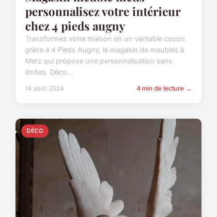
personnalisez votre intérieur
chez 4 pieds augny
Transformez votre maison en un véritable cocon
grâce à 4 Pieds Augny, le magasin de meubles à
Metz qui propose une personnalisation sans
limites. Déco...
14 août 2024
4 min de lecture →
DÉCO