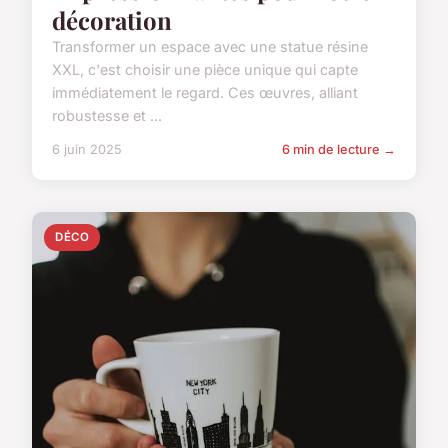
décoration
Transformer un espace avec une statue résine
XXL, c'est choisir une pièce unique qui capte
immédiatement le regard. Ces œuvres, alliant
robustesse et ...
6 juin 2025
6 min de lecture →
DÉCO