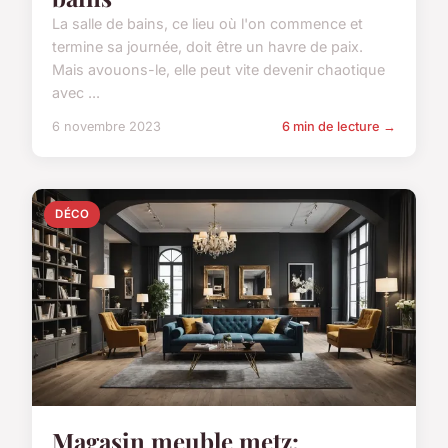
La salle de bains, ce lieu où l'on commence et
termine sa journée, doit être un havre de paix.
Mais avouons-le, elle peut vite devenir chaotique
avec ...
6 novembre 2023
6 min de lecture →
DÉCO
Magasin meuble metz: