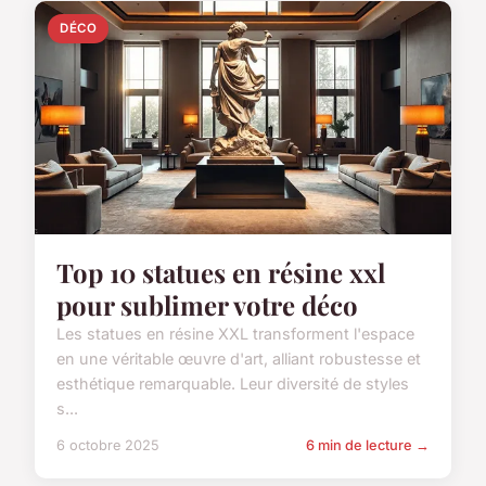
DÉCO
Top 10 statues en résine xxl
pour sublimer votre déco
Les statues en résine XXL transforment l'espace
en une véritable œuvre d'art, alliant robustesse et
esthétique remarquable. Leur diversité de styles
s...
6 octobre 2025
6 min de lecture →