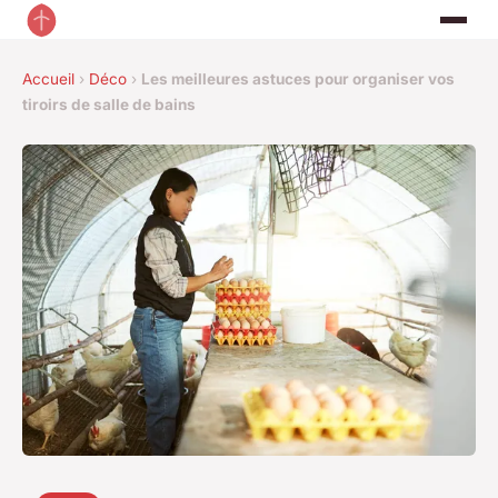
Accueil
›
Déco
›
Les meilleures astuces pour organiser vos
tiroirs de salle de bains