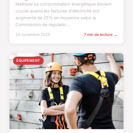
Maîtriser sa consommation énergétique devient
crucial quand les factures d'électricité ont
augmenté de 25% en moyenne selon la
Commission de régulatio...
24 novembre 2025
7 min de lecture →
ÉQUIPEMENT