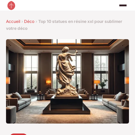
Accueil
›
Déco
›
Top 10 statues en résine xxl pour sublimer
votre déco