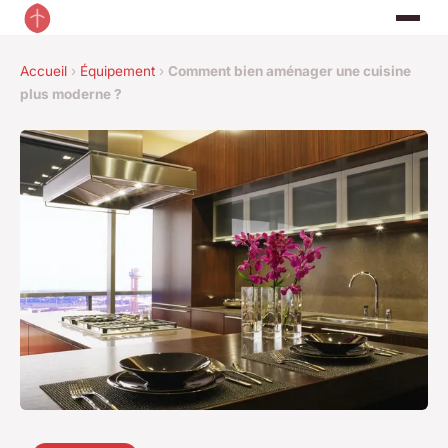
Accueil
›
Équipement
›
Comment bien aménager une cuisine
plus moderne ?