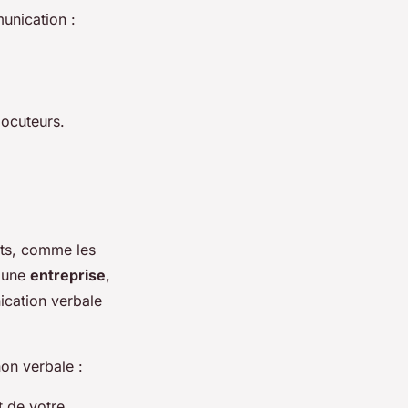
unication :
locuteurs.
ots, comme les
s une
entreprise
,
ication verbale
on verbale :
t de votre