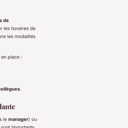
s de
r les horaires de
ore les modalités
en place :
collègues
.
dante
s le
manager
) ou
 sont importants