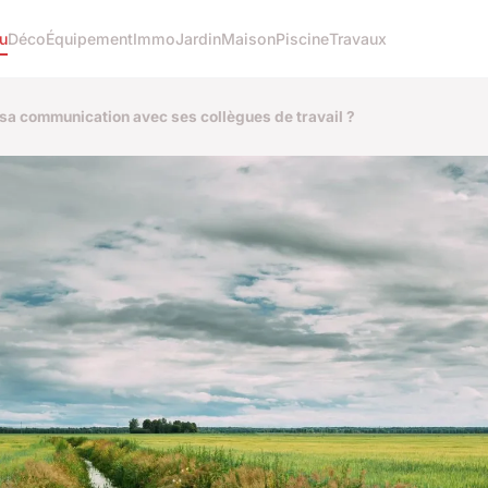
u
Déco
Équipement
Immo
Jardin
Maison
Piscine
Travaux
 sa communication avec ses collègues de travail ?