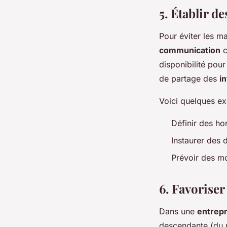
5. Établir d
Pour éviter les ma
communication
c
disponibilité pou
de partage des
i
Voici quelques ex
Définir des ho
Instaurer des 
Prévoir des m
6. Favorise
Dans une
entrepr
descendante (du 