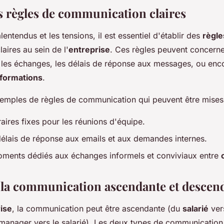
es règles de communication claires
lentendus et les tensions, il est essentiel d'établir des
règle
laires au sein de l'
entreprise
. Ces règles peuvent concerne
r les échanges, les délais de réponse aux messages, ou enc
nformations
.
emples de règles de communication qui peuvent être mises 
raires fixes pour les réunions d'équipe.
délais de réponse aux emails et aux demandes internes.
oments dédiés aux échanges informels et conviviaux entre
r la communication ascendante et descen
ise
, la communication peut être ascendante (du
salarié
ver
manager vers le salarié). Les deux types de communication