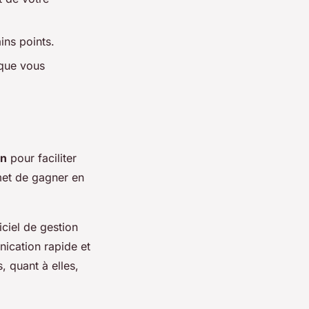
ins points.
 que vous
on
pour faciliter
rmet de gagner en
giciel de gestion
ication rapide et
, quant à elles,