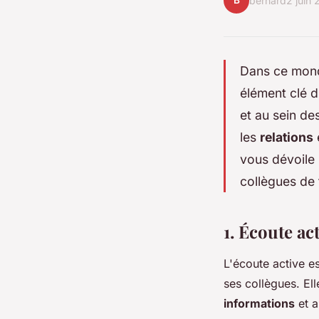
B
bernard
2 juin
Dans ce mond
élément clé 
et au sein de
les
relations
vous dévoile 
collègues de t
1. Écoute ac
L'écoute active e
ses collègues. Ell
informations
et a