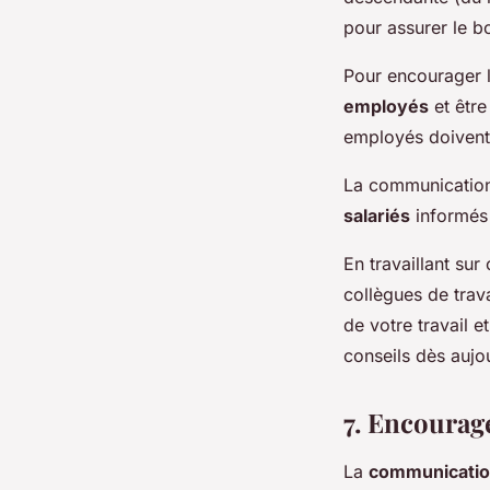
pour assurer le b
Pour encourager l
employés
et être
employés doivent 
La communication 
salariés
informés 
En travaillant su
collègues de trava
de votre travail e
conseils dès aujou
7. Encourage
La
communicatio