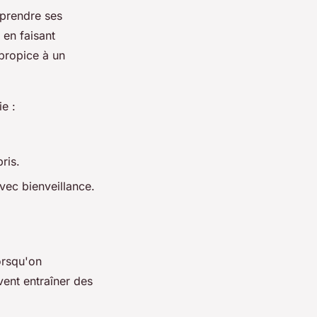
mprendre ses
 en faisant
propice à un
e :
ris.
vec bienveillance.
orsqu'on
ent entraîner des