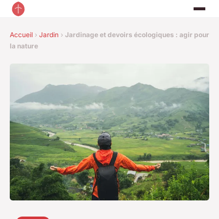
Accueil
›
Jardin
›
Jardinage et devoirs écologiques : agir pour
la nature