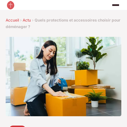
Accueil
›
Actu
›
Quels protections et accessoires choisir pour
déménager ?