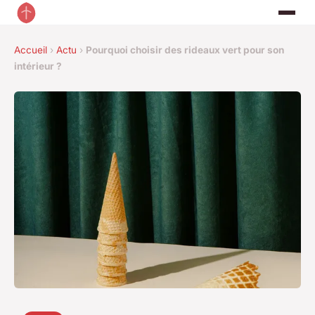
Accueil
›
Actu
›
Pourquoi choisir des rideaux vert pour son
intérieur ?