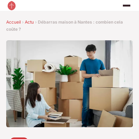
Accueil
›
Actu
›
Débarras maison à Nantes : combien cela
coûte ?