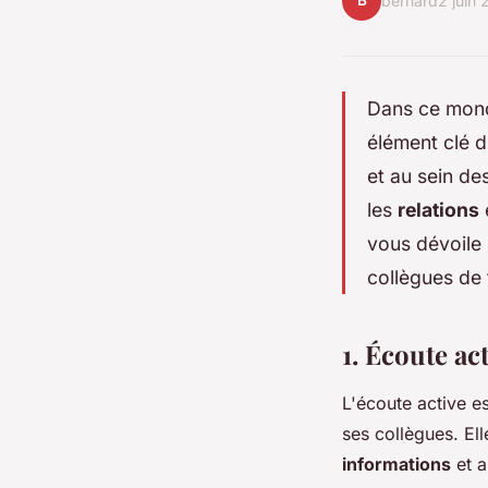
B
bernard
2 juin
Dans ce mond
élément clé 
et au sein de
les
relations
vous dévoile 
collègues de t
1. Écoute ac
L'écoute active e
ses collègues. Ell
informations
et a