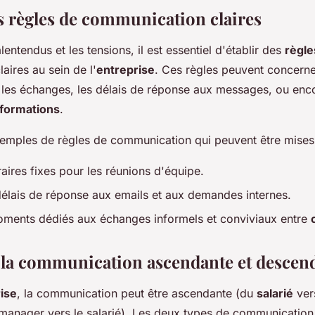
es règles de communication claires
lentendus et les tensions, il est essentiel d'établir des
règle
laires au sein de l'
entreprise
. Ces règles peuvent concerne
r les échanges, les délais de réponse aux messages, ou enc
nformations
.
emples de règles de communication qui peuvent être mises 
raires fixes pour les réunions d'équipe.
délais de réponse aux emails et aux demandes internes.
oments dédiés aux échanges informels et conviviaux entre
r la communication ascendante et descen
ise
, la communication peut être ascendante (du
salarié
ver
manager vers le salarié). Les deux types de communication