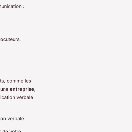
unication :
locuteurs.
ots, comme les
s une
entreprise
,
ication verbale
on verbale :
t de votre