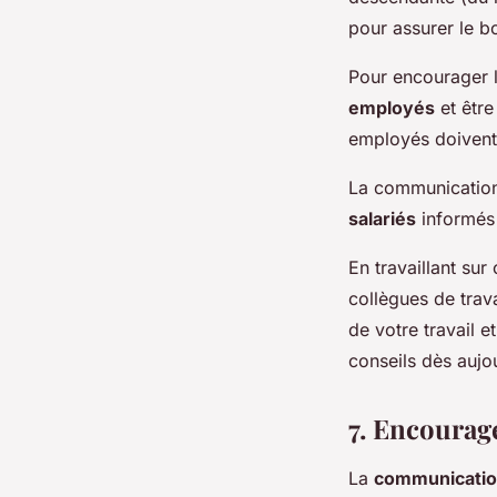
pour assurer le b
Pour encourager l
employés
et être
employés doivent 
La communication 
salariés
informés 
En travaillant su
collègues de trava
de votre travail e
conseils dès aujou
7. Encourage
La
communicatio