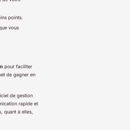
ins points.
 que vous
on
pour faciliter
rmet de gagner en
giciel de gestion
ication rapide et
, quant à elles,