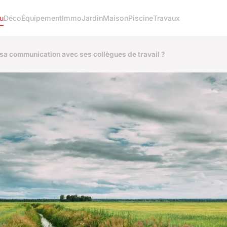
u
Déco
Équipement
Immo
Jardin
Maison
Piscine
Travaux
 sa communication avec ses collègues de travail ?