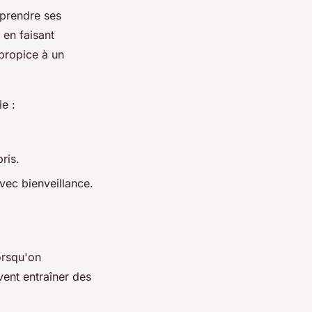
mprendre ses
 en faisant
propice à un
e :
ris.
vec bienveillance.
orsqu'on
ent entraîner des