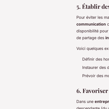
5. Établir d
Pour éviter les ma
communication
c
disponibilité pou
de partage des
i
Voici quelques ex
Définir des ho
Instaurer des 
Prévoir des m
6. Favorise
Dans une
entrepr
descendante (du 