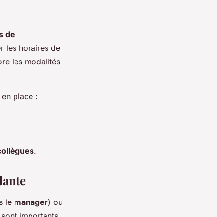
s de
r les horaires de
ore les modalités
en place :
collègues
.
dante
s le
manager
) ou
 sont importants