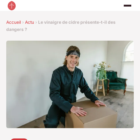
Accueil
›
Actu
›
Le vinaigre de cidre présente-t-il des
dangers ?