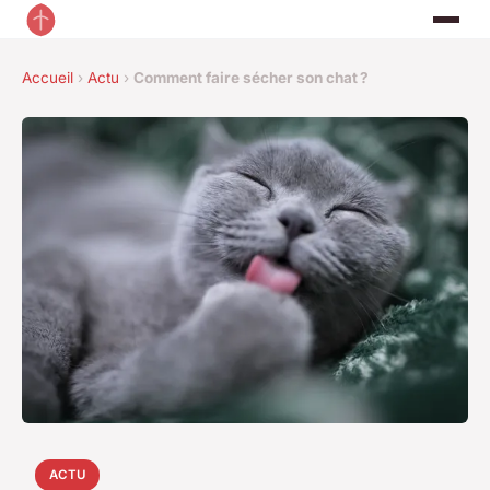
Accueil
›
Actu
›
Comment faire sécher son chat ?
ACTU