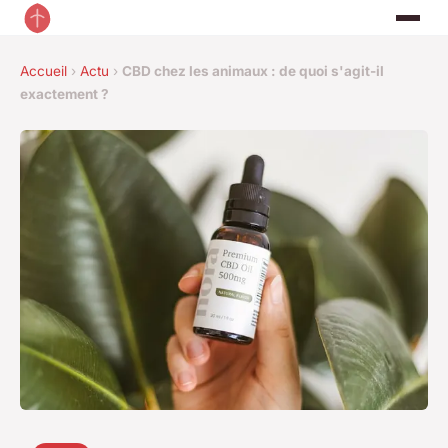
Accueil
›
Actu
›
CBD chez les animaux : de quoi s'agit-il
exactement ?