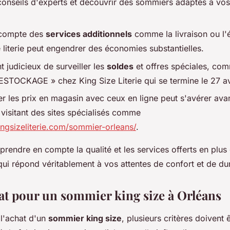
conseils d'experts et découvrir des sommiers adaptés à vo
r compte des
services additionnels
comme la livraison ou l'é
 literie peut engendrer des économies substantielles.
t judicieux de surveiller les
soldes
et offres spéciales, com
TOCKAGE » chez King Size Literie qui se termine le 27 avr
r les prix en magasin avec ceux en ligne peut s'avérer ava
isitant des sites spécialisés comme
ngsizeliterie.com/sommier-orleans/
.
e prendre en compte la qualité et les services offerts en plus
qui répond véritablement à vos attentes de confort et de dur
at pour un sommier king size à Orléans
 l'achat d'un
sommier king size
, plusieurs critères doivent 