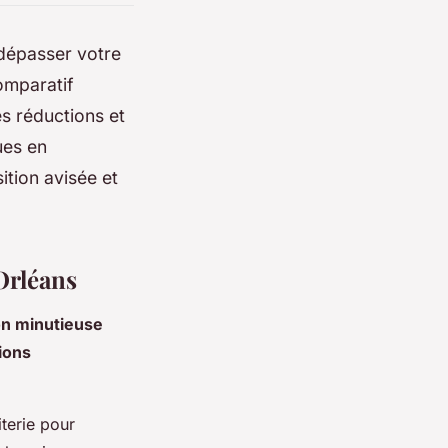
 dépasser votre
omparatif
es réductions et
ues en
tion avisée et
Orléans
n minutieuse
ions
iterie pour