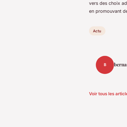
vers des choix ad
en promouvant d
Actu
berna
B
Voir tous les artic