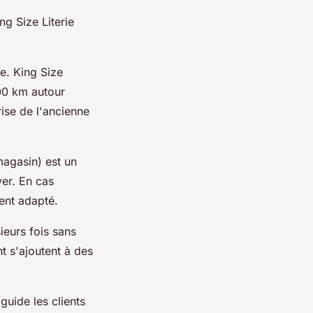
g Size Literie
le. King Size
00 km autour
rise de l'ancienne
magasin) est un
yer. En cas
ent adapté.
ieurs fois sans
t s'ajoutent à des
guide les clients