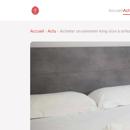
Accueil
Act
Accueil
›
Actu
›
Acheter un sommier king size à orléan