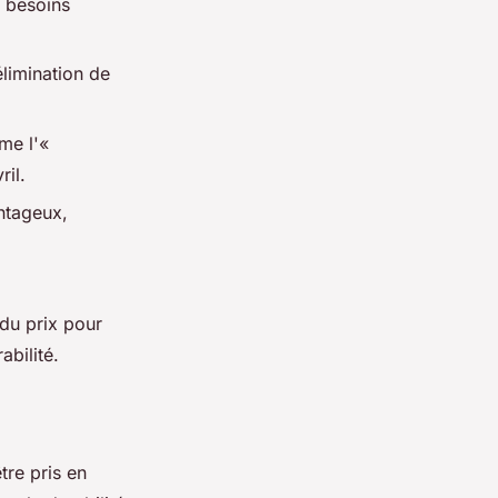
s besoins
limination de
me l'«
il.
ntageux,
 du prix pour
abilité.
être pris en