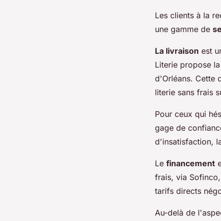
Les clients à la 
une gamme de
se
La livraison
est un
Literie propose l
d'Orléans. Cette o
literie sans frais
Pour ceux qui hési
gage de confiance
d'insatisfaction, 
Le
financement
e
frais, via Sofinc
tarifs directs nég
Au-delà de l'aspec