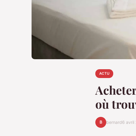
ACTU
Acheter
où trou
B
bernard
6 avri