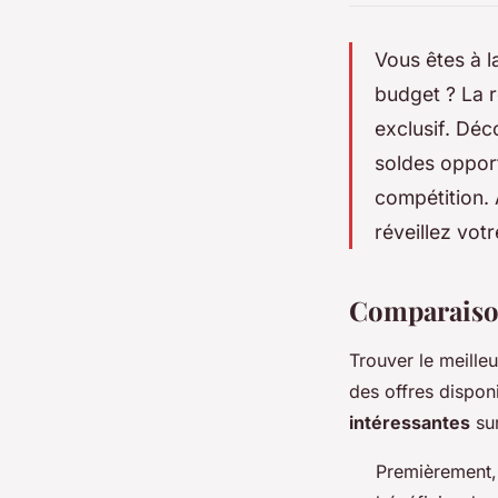
Vous êtes à l
budget ? La r
exclusif. Déc
soldes opport
compétition. 
réveillez vot
Comparaison
Trouver le meille
des offres dispon
intéressantes
sur
Premièrement, 