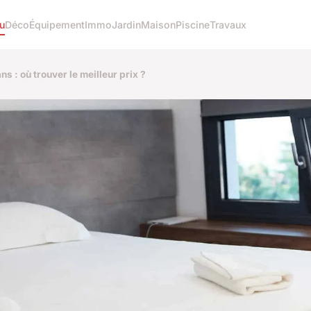
u
Déco
Équipement
Immo
Jardin
Maison
Piscine
Travaux
s : où trouver le meilleur prix ?